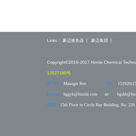
Links：
豪迈换热器 |
豪迈集团 |
Copyright©2016-2017
Himile Chemical Techno
12027180号
ATTN
：
TEL：
Manager Ren
15192011
E-mail
：
or
hggyb@himile.com
hgsbb@hi
ADD：
15th Floor in Circle Bay Building, No. 22